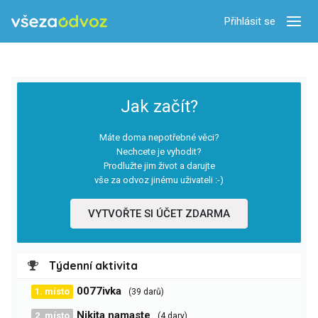
Přihlásit se
Zobra
Jak začít?
Máte doma nepotřebné věci?
Nechcete je vyhodit?
Prodlužte jim život a darujte
vše za odvoz jinému uživateli :-)
VYTVOŘTE SI ÚČET ZDARMA
Týdenní aktivita
0077ivka
1. místo
(39 darů)
Nikita namaste
2. místo
(4 dary)