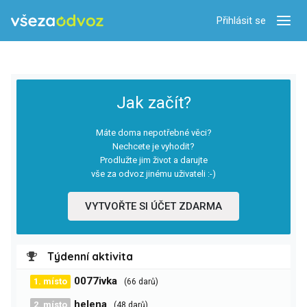
Přihlásit se
Zobra
Jak začít?
Máte doma nepotřebné věci?
Nechcete je vyhodit?
Prodlužte jim život a darujte
vše za odvoz jinému uživateli :-)
VYTVOŘTE SI ÚČET ZDARMA
Týdenní aktivita
0077ivka
1. místo
(66 darů)
helena
2. místo
(48 darů)