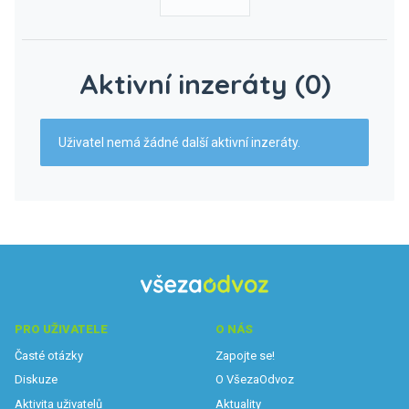
Aktivní inzeráty (0)
Uživatel nemá žádné další aktivní inzeráty.
PRO UŽIVATELE
O NÁS
Časté otázky
Zapojte se!
Diskuze
O VšezaOdvoz
Aktivita uživatelů
Aktuality