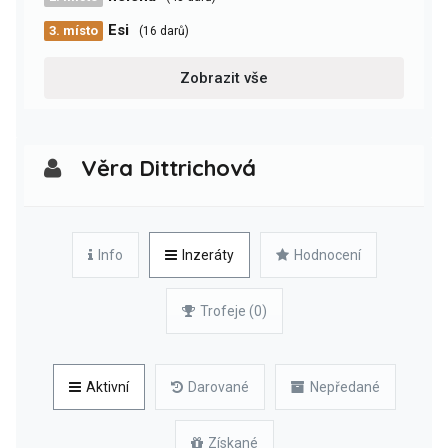
Esi
3. místo
(16 darů)
Zobrazit vše
Věra Dittrichová
Info
Inzeráty
Hodnocení
Trofeje (0)
Aktivní
Darované
Nepředané
Získané