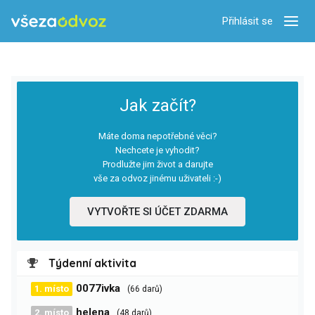
Přihlásit se
Zobra
Jak začít?
Máte doma nepotřebné věci?
Nechcete je vyhodit?
Prodlužte jim život a darujte
vše za odvoz jinému uživateli :-)
VYTVOŘTE SI ÚČET ZDARMA
Týdenní aktivita
0077ivka
1. místo
(66 darů)
helena
2. místo
(48 darů)