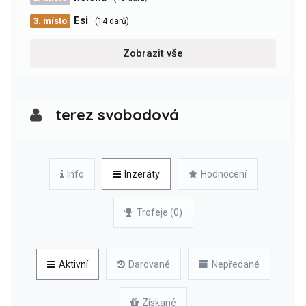
Esi
3. místo
(14 darů)
Zobrazit vše
terez svobodová
Info
Inzeráty
Hodnocení
Trofeje (0)
Aktivní
Darované
Nepředané
Získané