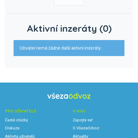
Aktivní inzeráty (0)
Uživatel nemá žádné další aktivní inzeráty.
PRO UŽIVATELE
O NÁS
Časté otázky
Zapojte se!
Diskuze
O VšezaOdvoz
Aktivita uživatelů
Aktuality