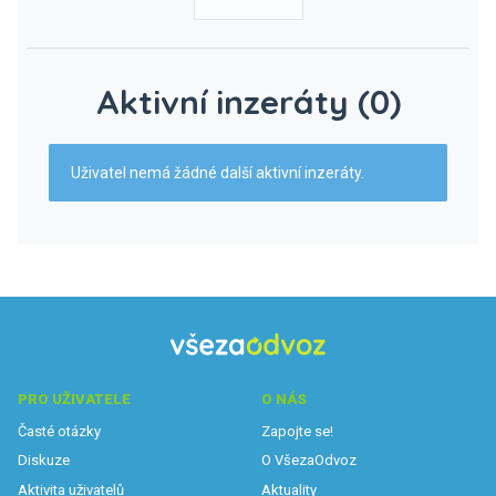
Aktivní inzeráty (0)
Uživatel nemá žádné další aktivní inzeráty.
PRO UŽIVATELE
O NÁS
Časté otázky
Zapojte se!
Diskuze
O VšezaOdvoz
Aktivita uživatelů
Aktuality