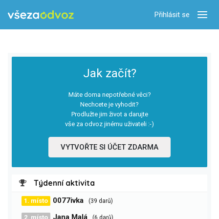
Přihlásit se
Zobra
Jak začít?
Máte doma nepotřebné věci?
Nechcete je vyhodit?
Prodlužte jim život a darujte
vše za odvoz jinému uživateli :-)
VYTVOŘTE SI ÚČET ZDARMA
Týdenní aktivita
0077ivka
1. místo
(39 darů)
Jana Malá
2. místo
(6 darů)