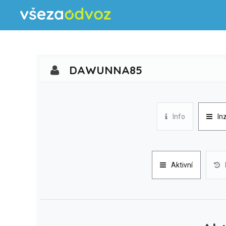
DAWUNNA85
Info
In
Aktivní