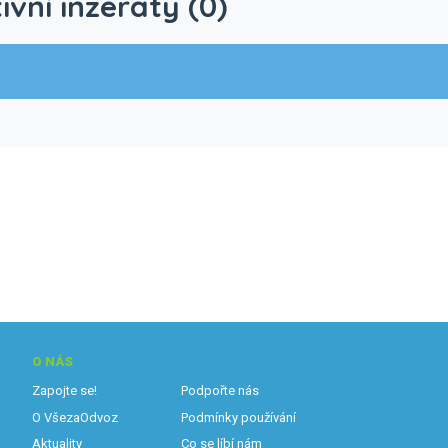
ivní inzeráty (0)
O NÁS
Zapojte se!
Podpořte nás
O VšezaOdvoz
Podmínky používání
Aktuality
Co se líbí nám