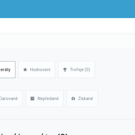
zeráty
Hodnocení
Trofeje (0)
Darované
Nepředané
Získané