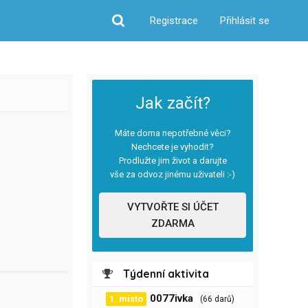
Registrace
Přihlásit se
Hledat
Jak začít?
Máte doma nepotřebné věci?
Nechcete je vyhodit?
Prodlužte jim život a darujte
vše za odvoz jinému uživateli :-)
VYTVOŘTE SI ÚČET
ZDARMA
Týdenní aktivita
0077ivka
1. místo
(66 darů)