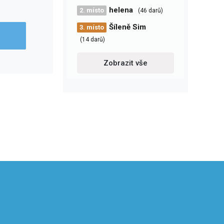
helena
2. místo
(46 darů)
Šíleně Sim
3. místo
(14 darů)
Zobrazit vše