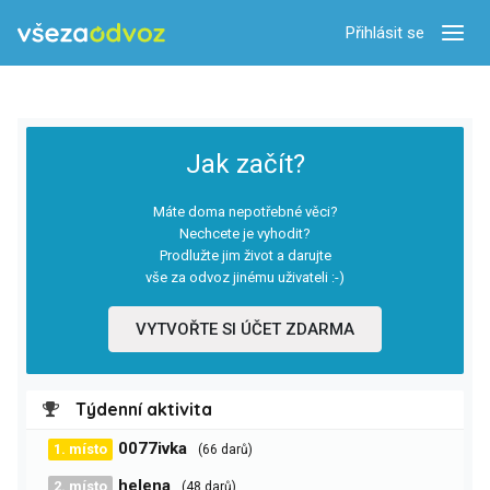
Přihlásit se
Zobra
Jak začít?
Máte doma nepotřebné věci?
Nechcete je vyhodit?
Prodlužte jim život a darujte
vše za odvoz jinému uživateli :-)
VYTVOŘTE SI ÚČET ZDARMA
Týdenní aktivita
0077ivka
1. místo
(66 darů)
helena
2. místo
(48 darů)