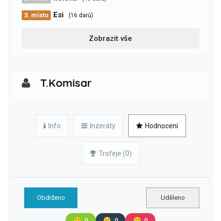
Esi
3. místo
(16 darů)
Zobrazit vše
T.Komisar
Info
Inzeráty
Hodnocení
Trofeje (0)
Obdrženo
Uděleno
🙂
0
😐
0
🙁
0