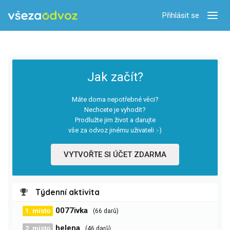
Přihlásit se
Zobra
Jak začít?
Máte doma nepotřebné věci?
Nechcete je vyhodit?
Prodlužte jim život a darujte
vše za odvoz jinému uživateli :-)
VYTVOŘTE SI ÚČET ZDARMA
Týdenní aktivita
0077ivka
1. místo
(66 darů)
helena
2. místo
(46 darů)