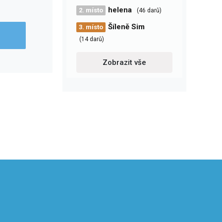
helena
2. místo
(46 darů)
Šíleně Sim
3. místo
(14 darů)
Zobrazit vše