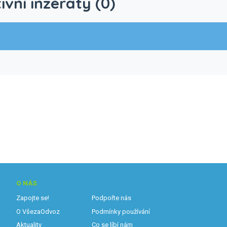
ivní inzeráty (0)
O NÁS
Zapojte se!
Podpořte nás
O VšezaOdvoz
Podmínky používání
Aktuality
Co se líbí nám