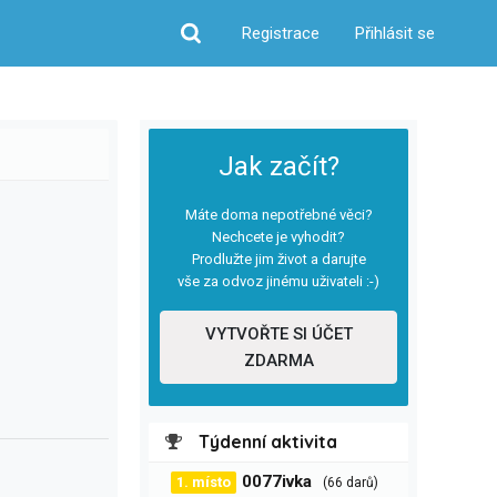
Registrace
Přihlásit se
Hledat
Jak začít?
Máte doma nepotřebné věci?
Nechcete je vyhodit?
Prodlužte jim život a darujte
vše za odvoz jinému uživateli :-)
VYTVOŘTE SI ÚČET
ZDARMA
Týdenní aktivita
0077ivka
1. místo
(66 darů)