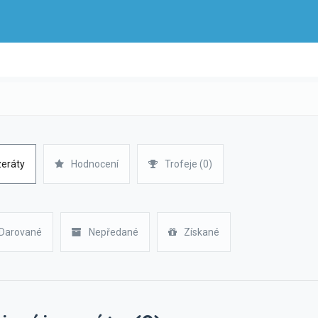
zeráty
Hodnocení
Trofeje (0)
Darované
Nepředané
Získané