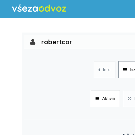
robertcar
Info
In
Aktivní