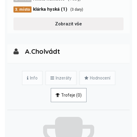
klárka hyská (1)
3. místo
(3 dary)
Zobrazit vše
A.Cholvádt
Info
Inzeráty
Hodnocení
Trofeje (0)