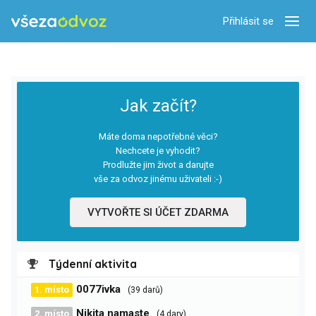
Přihlásit se
Zobra
Jak začít?
Máte doma nepotřebné věci?
Nechcete je vyhodit?
Prodlužte jim život a darujte
vše za odvoz jinému uživateli :-)
VYTVOŘTE SI ÚČET ZDARMA
Týdenní aktivita
0077ivka
1. místo
(39 darů)
Nikita namaste
2. místo
(4 dary)