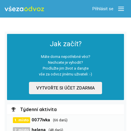
Přihlásit se
Zobra
Jak začít?
Máte doma nepotřebné věci?
Nechcete je vyhodit?
Prodlužte jim život a darujte
vše za odvoz jinému uživateli :-)
VYTVOŘTE SI ÚČET ZDARMA
Týdenní aktivita
0077ivka
1. místo
(66 darů)
helena
2. místo
(48 darů)