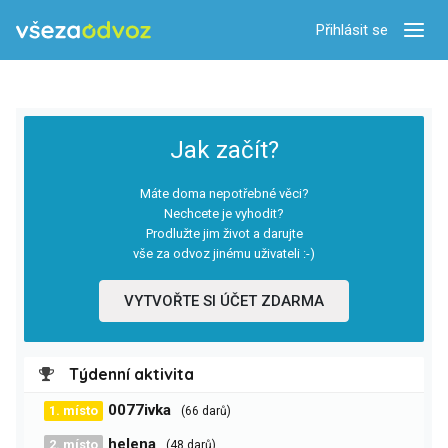
Přihlásit se
Zobra
Jak začít?
Máte doma nepotřebné věci?
Nechcete je vyhodit?
Prodlužte jim život a darujte
vše za odvoz jinému uživateli :-)
VYTVOŘTE SI ÚČET ZDARMA
Týdenní aktivita
0077ivka
1. místo
(66 darů)
helena
2. místo
(48 darů)