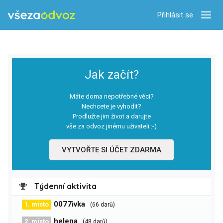
Přihlásit se
Zobra
Jak začít?
Máte doma nepotřebné věci?
Nechcete je vyhodit?
Prodlužte jim život a darujte
vše za odvoz jinému uživateli :-)
VYTVOŘTE SI ÚČET ZDARMA
Týdenní aktivita
0077ivka
1. místo
(66 darů)
helena
2. místo
(48 darů)