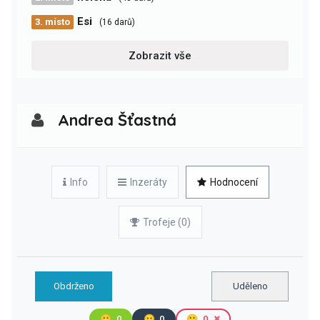
Esi
3. místo
(16 darů)
Zobrazit vše
Andrea Šťastná
Info
Inzeráty
Hodnocení
Trofeje (0)
Obdrženo
Uděleno
🙂
0
😐
0
🙁
0