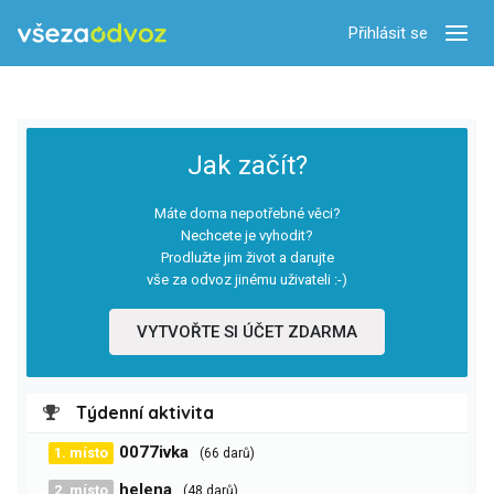
Přihlásit se
Zobra
Jak začít?
Máte doma nepotřebné věci?
Nechcete je vyhodit?
Prodlužte jim život a darujte
vše za odvoz jinému uživateli :-)
VYTVOŘTE SI ÚČET ZDARMA
Týdenní aktivita
0077ivka
1. místo
(66 darů)
helena
2. místo
(48 darů)