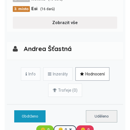
Esi
3. místo
(16 darů)
Zobrazit vše
Andrea Šťastná
Info
Inzeráty
Hodnocení
Trofeje (0)
Obdrženo
Uděleno
🙂
0
😐
0
🙁
0