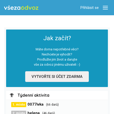
Přihlásit se
Zobra
Jak začít?
Máte doma nepotřebné věci?
Nechcete je vyhodit?
Prodlužte jim život a darujte
vše za odvoz jinému uživateli :-)
VYTVOŘTE SI ÚČET ZDARMA
Týdenní aktivita
0077ivka
1. místo
(66 darů)
helena
2. místo
(46 darů)