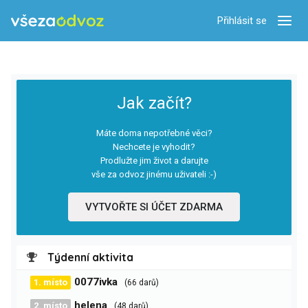
Přihlásit se
Zobra
Jak začít?
Máte doma nepotřebné věci?
Nechcete je vyhodit?
Prodlužte jim život a darujte
vše za odvoz jinému uživateli :-)
VYTVOŘTE SI ÚČET ZDARMA
Týdenní aktivita
0077ivka
1. místo
(66 darů)
helena
2. místo
(48 darů)