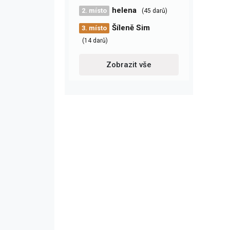
helena
2. místo
(45 darů)
Šíleně Sim
3. místo
(14 darů)
Zobrazit vše