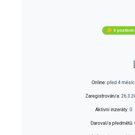
🙂
0
pozitivní
Online:
před 4 měsíc
Zaregistrován/a:
26.3.2
Aktivní inzeráty:
0
Daroval/a předmětů: