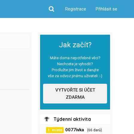
Registrace
Přihlásit se
Hledat
Jak začít?
Máte doma nepotřebné věci?
Nechcete je vyhodit?
Prodlužte jim život a darujte
vše za odvoz jinému uživateli :-)
VYTVOŘTE SI ÚČET
ZDARMA
Týdenní aktivita
0077ivka
1. místo
(66 darů)