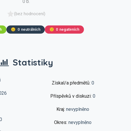
0 b.
(bez hodnocení)
ch
😐
0
neutrálních
🙁
0
negativních
Statistiky
i
Získal/a předmětů:
0
026
Příspěvků v diskuzi:
0
Kraj:
nevyplněno
0
Okres:
nevyplněno