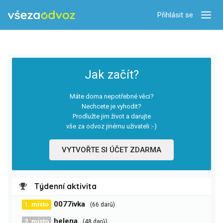
Přihlásit se
Zobra
Jak začít?
Máte doma nepotřebné věci?
Nechcete je vyhodit?
Prodlužte jim život a darujte
vše za odvoz jinému uživateli :-)
VYTVOŘTE SI ÚČET ZDARMA
Týdenní aktivita
0077ivka
1. místo
(66 darů)
helena
2. místo
(48 darů)