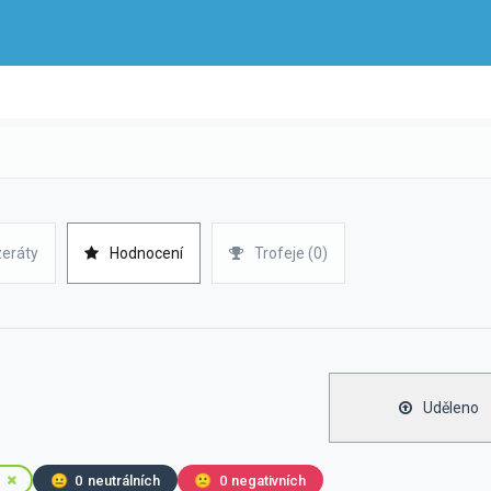
zeráty
Hodnocení
Trofeje (0)
Uděleno
😐
0
neutrálních
🙁
0
negativních