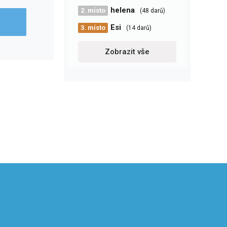
helena
2. místo
(48 darů)
Esi
3. místo
(14 darů)
Zobrazit vše