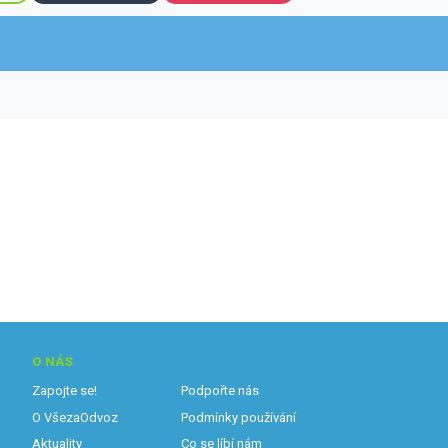
O NÁS
Zapojte se!
Podpořte nás
O VšezaOdvoz
Podmínky používání
Aktuality
Co se líbí nám