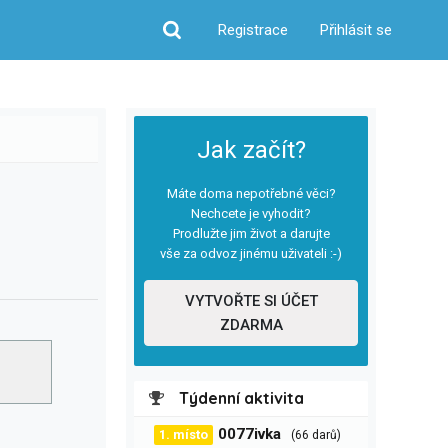
Registrace
Přihlásit se
Hledat
Jak začít?
Máte doma nepotřebné věci?
Nechcete je vyhodit?
Prodlužte jim život a darujte
vše za odvoz jinému uživateli :-)
VYTVOŘTE SI ÚČET
ZDARMA
Týdenní aktivita
0077ivka
1. místo
(66 darů)