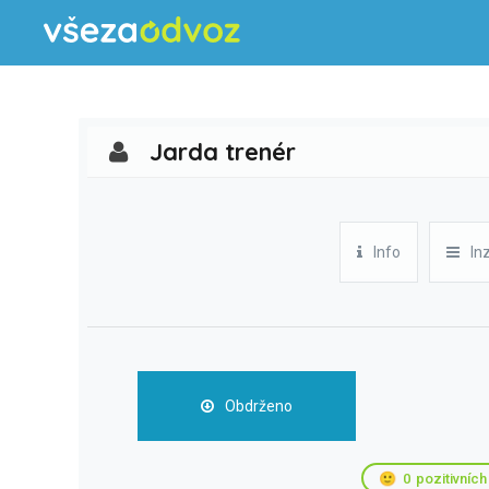
Jarda trenér
Info
In
Obdrženo
🙂
0
pozitivních