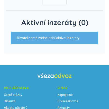
Aktivní inzeráty (0)
Uživatel nemá žádné další aktivní inzeráty.
PRO UŽIVATELE
O NÁS
Časté otázky
Zapojte se!
Diskuze
O VšezaOdvoz
Aktivita uživatelů
Aktuality