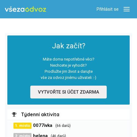
Přihlásit se
Zobra
Jak začít?
Máte doma nepotřebné věci?
Nechcete je vyhodit?
Prodlužte jim život a darujte
vše za odvoz jinému uživateli :-)
VYTVOŘTE SI ÚČET ZDARMA
Týdenní aktivita
0077ivka
1. místo
(66 darů)
helena
2. místo
(46 darů)