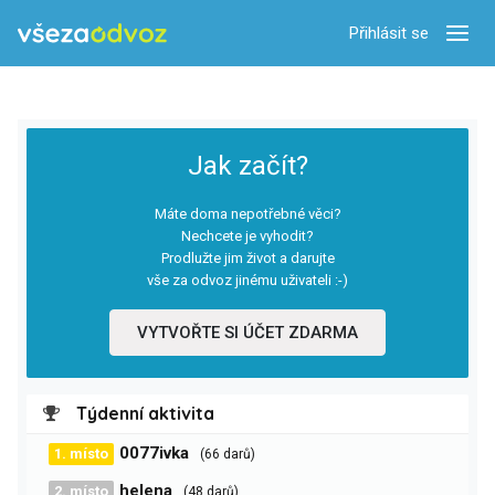
Přihlásit se
Zobra
Jak začít?
Máte doma nepotřebné věci?
Nechcete je vyhodit?
Prodlužte jim život a darujte
vše za odvoz jinému uživateli :-)
VYTVOŘTE SI ÚČET ZDARMA
Týdenní aktivita
0077ivka
1. místo
(66 darů)
helena
2. místo
(48 darů)