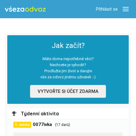
Přihlásit se
Zobra
Jak začít?
Máte doma nepotřebné věci?
Nechcete je vyhodit?
Prodlužte jim život a darujte
vše za odvoz jinému uživateli :-)
VYTVOŘTE SI ÚČET ZDARMA
Týdenní aktivita
0077ivka
1. místo
(17 darů)