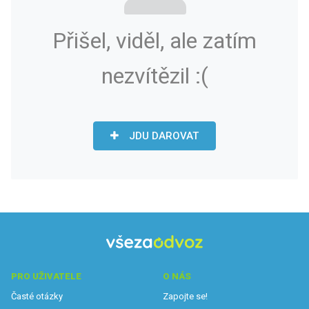
Přišel, viděl, ale zatím
nezvítězil :(
JDU DAROVAT
PRO UŽIVATELE
O NÁS
Časté otázky
Zapojte se!