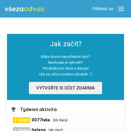
Přihlásit se
Zobra
Jak začít?
Máte doma nepotřebné věci?
Nechcete je vyhodit?
Prodlužte jim život a darujte
vše za odvoz jinému uživateli :-)
VYTVOŘTE SI ÚČET ZDARMA
Týdenní aktivita
0077ivka
1. místo
(66 darů)
helena
2. místo
(46 darů)