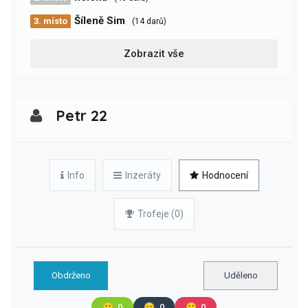
Šíleně Sim
3. místo
(14 darů)
Zobrazit vše
Petr 22
Info
Inzeráty
Hodnocení
Trofeje (0)
Obdrženo
Uděleno
🙂
0
😐
0
🙁
0