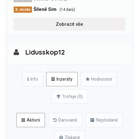
Šíleně Sim
3. místo
(14 darů)
Zobrazit vše
Lidusskop12
Info
Inzeráty
Hodnocení
Trofeje (0)
Aktivní
Darované
Nepředané
Získané