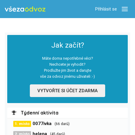
Přihlásit se
Zobra
Jak začít?
Máte doma nepotřebné věci?
Nechcete je vyhodit?
Prodlužte jim život a darujte
vše za odvoz jinému uživateli :-)
VYTVOŘTE SI ÚČET ZDARMA
Týdenní aktivita
0077ivka
1. místo
(66 darů)
helena
2. místo
(45 darů)