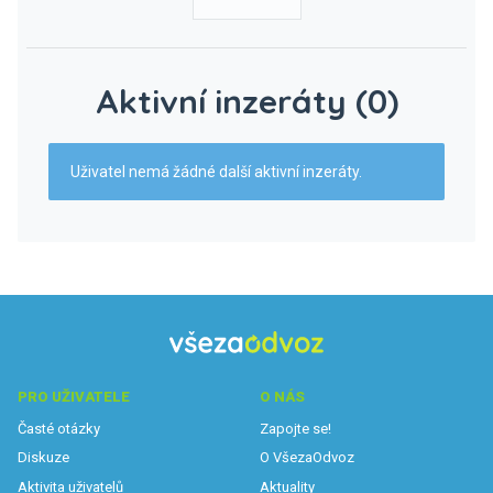
Aktivní inzeráty (0)
Uživatel nemá žádné další aktivní inzeráty.
PRO UŽIVATELE
O NÁS
Časté otázky
Zapojte se!
Diskuze
O VšezaOdvoz
Aktivita uživatelů
Aktuality