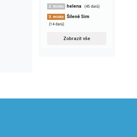
helena
2. místo
(45 darů)
Šíleně Sim
3. místo
(14 darů)
Zobrazit vše