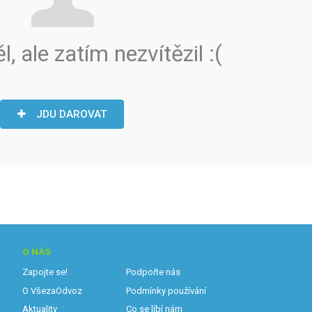
ěl, ale zatím nezvítězil :(
JDU DAROVAT
O NÁS
Zapojte se!
Podpořte nás
O VšezaOdvoz
Podmínky používání
Aktuality
Co se líbí nám