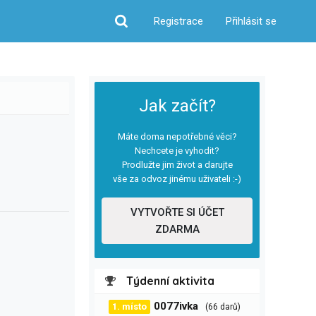
Registrace
Přihlásit se
Hledat
Jak začít?
Máte doma nepotřebné věci?
Nechcete je vyhodit?
Prodlužte jim život a darujte
vše za odvoz jinému uživateli :-)
VYTVOŘTE SI ÚČET
ZDARMA
Týdenní aktivita
0077ivka
1. místo
(66 darů)