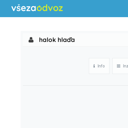
halok hlaďa
Info
In