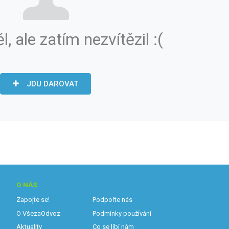
ěl, ale zatím nezvítězil :(
JDU DAROVAT
O NÁS
Zapojte se!
Podpořte nás
O VšezaOdvoz
Podmínky používání
Aktuality
Co se líbí nám