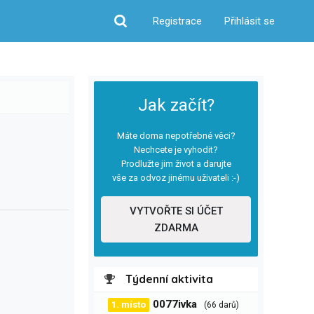
Registrace
Přihlásit se
Hledat
Jak začít?
Máte doma nepotřebné věci?
Nechcete je vyhodit?
Prodlužte jim život a darujte
vše za odvoz jinému uživateli :-)
VYTVOŘTE SI ÚČET
ZDARMA
Týdenní aktivita
0077ivka
1. místo
(66 darů)