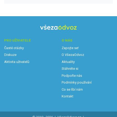
PRO UŽIVATELE
O NÁS
Časté otázky
Zapojte se!
Diskuze
O VšezaOdvoz
Aktivita uživatelů
Aktuality
Stáhněte si
Podpořte nás
Podmínky používání
Co se líbí nám
Kontakt