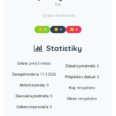
0 b.
(bez hodnocení)
🙂
0
😐
0
🙁
0
Statistiky
Online:
před 5 měsíci
Získal/a předmětů:
0
Zaregistrován/a:
11.3.2026
Příspěvků v diskuzi:
0
Aktivní inzeráty:
0
Kraj:
nevyplněno
Daroval/a předmětů:
0
Okres:
nevyplněno
Celkem inzeroval/a:
0