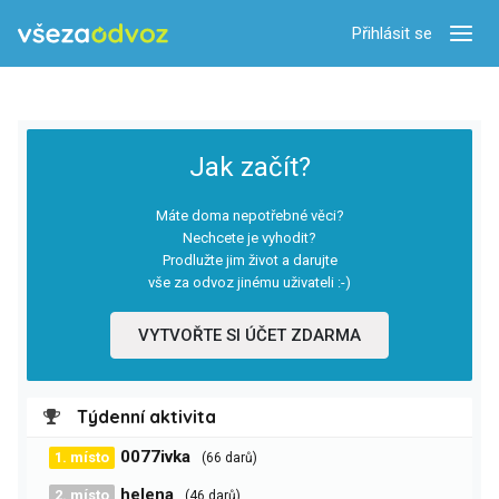
Přihlásit se
Zobra
Jak začít?
Máte doma nepotřebné věci?
Nechcete je vyhodit?
Prodlužte jim život a darujte
vše za odvoz jinému uživateli :-)
VYTVOŘTE SI ÚČET ZDARMA
Týdenní aktivita
0077ivka
1. místo
(66 darů)
helena
2. místo
(46 darů)