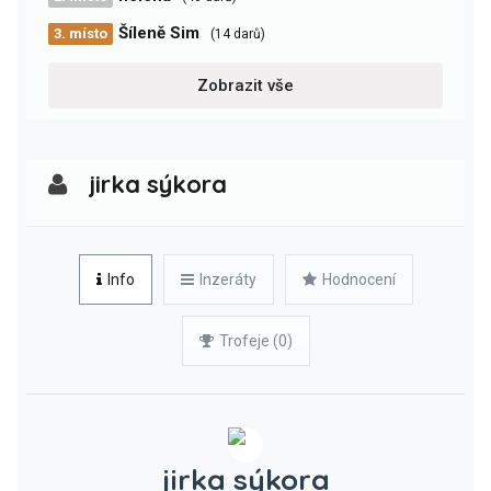
Šíleně Sim
3. místo
(14 darů)
Zobrazit vše
jirka sýkora
Info
Inzeráty
Hodnocení
Trofeje (0)
jirka sýkora