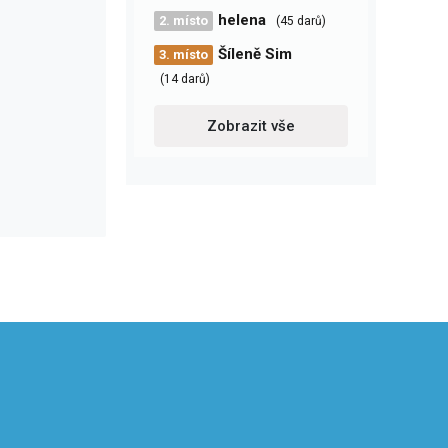
helena
2. místo
(45 darů)
Šíleně Sim
3. místo
(14 darů)
Zobrazit vše