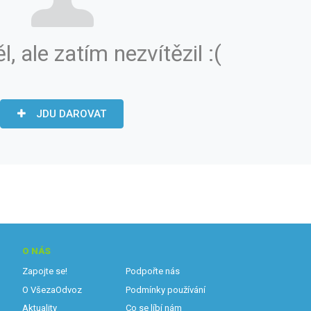
ěl, ale zatím nezvítězil :(
JDU DAROVAT
O NÁS
Zapojte se!
Podpořte nás
O VšezaOdvoz
Podmínky používání
Aktuality
Co se líbí nám