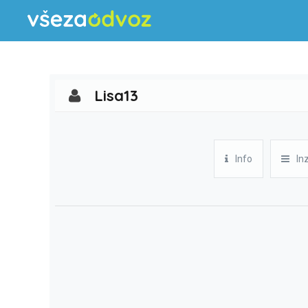
Lisa13
Info
In