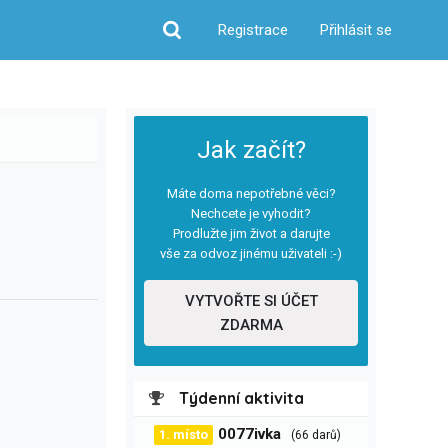
Registrace
Přihlásit se
Hledat
Jak začít?
Máte doma nepotřebné věci?
Nechcete je vyhodit?
Prodlužte jim život a darujte
vše za odvoz jinému uživateli :-)
VYTVOŘTE SI ÚČET
ZDARMA
Týdenní aktivita
0077ivka
1. místo
(66 darů)