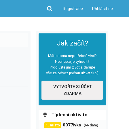
Registrace
Přihlásit se
Hledat
Jak začít?
Máte doma nepotřebné věci?
Nechcete je vyhodit?
Prodlužte jim život a darujte
vše za odvoz jinému uživateli :-)
VYTVOŘTE SI ÚČET
ZDARMA
Týdenní aktivita
0077ivka
1. místo
(66 darů)