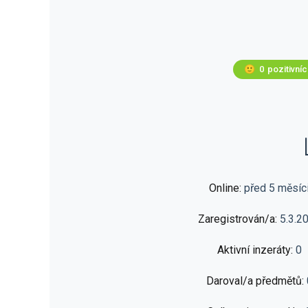
🙂
0
pozitivní
Online:
před 5 měsíc
Zaregistrován/a:
5.3.2
Aktivní inzeráty:
0
Daroval/a předmětů: