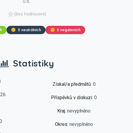
0 b.
(bez hodnocení)
ch
😐
0
neutrálních
🙁
0
negativních
Statistiky
i
Získal/a předmětů:
0
026
Příspěvků v diskuzi:
0
Kraj:
nevyplněno
0
Okres:
nevyplněno