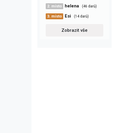
helena
2. místo
(46 darů)
Esi
3. místo
(14 darů)
Zobrazit vše