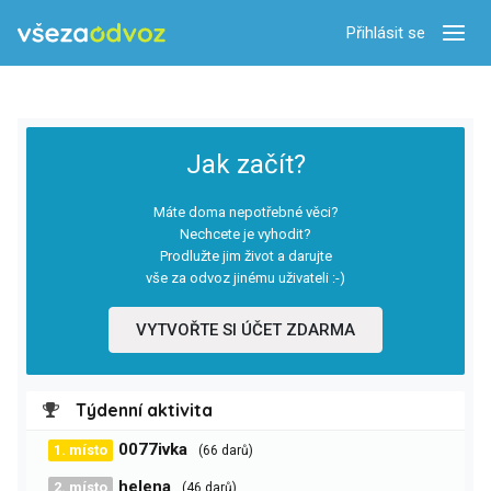
Přihlásit se
Zobra
Jak začít?
Máte doma nepotřebné věci?
Nechcete je vyhodit?
Prodlužte jim život a darujte
vše za odvoz jinému uživateli :-)
VYTVOŘTE SI ÚČET ZDARMA
Týdenní aktivita
0077ivka
1. místo
(66 darů)
helena
2. místo
(46 darů)