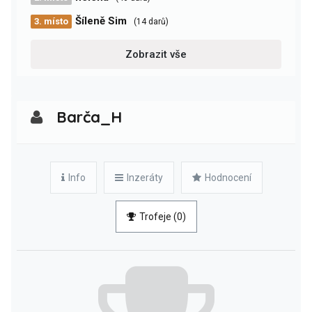
Šíleně Sim
3. místo
(14 darů)
Zobrazit vše
Barča_H
Info
Inzeráty
Hodnocení
Trofeje (0)