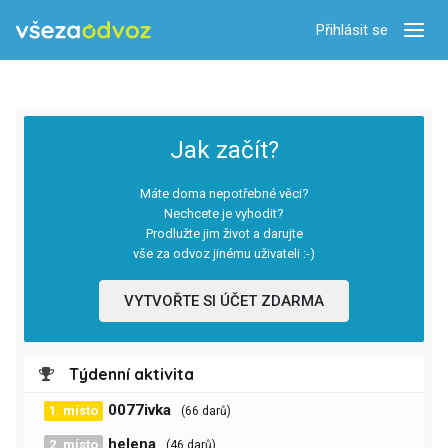
Přihlásit se
Zobra
Jak začít?
Máte doma nepotřebné věci?
Nechcete je vyhodit?
Prodlužte jim život a darujte
vše za odvoz jinému uživateli :-)
VYTVOŘTE SI ÚČET ZDARMA
Týdenní aktivita
0077ivka
1. místo
(66 darů)
helena
2. místo
(46 darů)