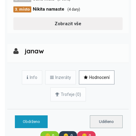
Nikita namaste
3. místo
(4 dary)
Zobrazit vše
janaw
Info
Inzeráty
Hodnocení
Trofeje (0)
Obdrženo
Uděleno
🙂
0
😐
0
🙁
0