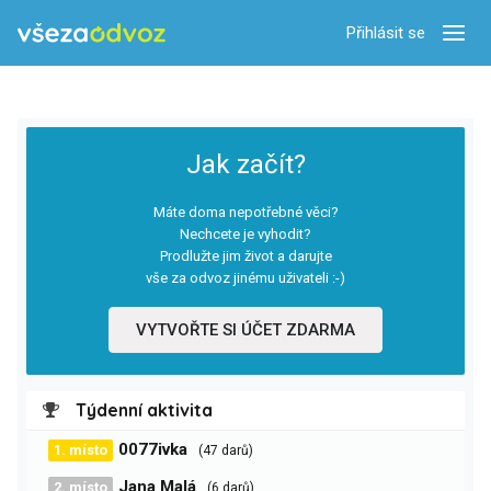
Přihlásit se
Zobra
Jak začít?
Máte doma nepotřebné věci?
Nechcete je vyhodit?
Prodlužte jim život a darujte
vše za odvoz jinému uživateli :-)
VYTVOŘTE SI ÚČET ZDARMA
Týdenní aktivita
0077ivka
1. místo
(47 darů)
Jana Malá
2. místo
(6 darů)