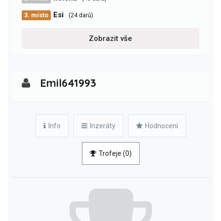
Esi
3. místo
(24 darů)
Zobrazit vše
Emil641993
Info
Inzeráty
Hodnocení
Trofeje (0)