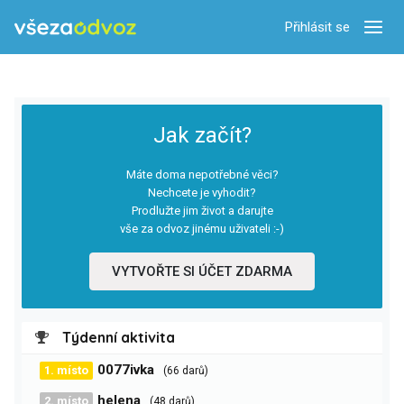
Přihlásit se
Zobra
Jak začít?
Máte doma nepotřebné věci?
Nechcete je vyhodit?
Prodlužte jim život a darujte
vše za odvoz jinému uživateli :-)
VYTVOŘTE SI ÚČET ZDARMA
Týdenní aktivita
0077ivka
1. místo
(66 darů)
helena
2. místo
(48 darů)