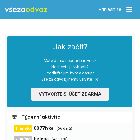
Přihlásit se
Zobra
Jak začít?
Máte doma nepotřebné věci?
Nechcete je vyhodit?
Prodlužte jim život a darujte
vše za odvoz jinému uživateli :-)
VYTVOŘTE SI ÚČET ZDARMA
Týdenní aktivita
0077ivka
1. místo
(66 darů)
helena
2. místo
(48 darů)