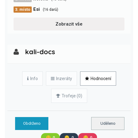
Esi
3. místo
(16 darů)
Zobrazit vše
kali-docs
Info
Inzeráty
Hodnocení
Trofeje (0)
Obdrženo
Uděleno
🙂
0
😐
0
🙁
0