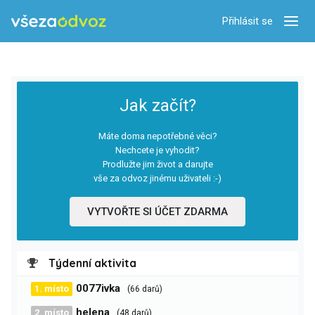
Přihlásit se
Zobra
Jak začít?
Máte doma nepotřebné věci?
Nechcete je vyhodit?
Prodlužte jim život a darujte
vše za odvoz jinému uživateli :-)
VYTVOŘTE SI ÚČET ZDARMA
Týdenní aktivita
0077ivka
1. místo
(66 darů)
helena
2. místo
(48 darů)