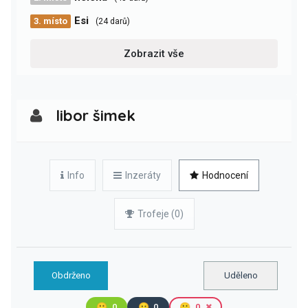
Esi
3. místo
(24 darů)
Zobrazit vše
libor šimek
Info
Inzeráty
Hodnocení
Trofeje (0)
Obdrženo
Uděleno
🙂
0
😐
0
🙁
0