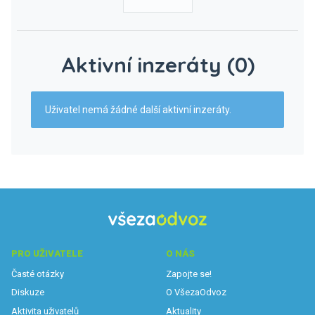
Aktivní inzeráty (0)
Uživatel nemá žádné další aktivní inzeráty.
PRO UŽIVATELE
O NÁS
Časté otázky
Zapojte se!
Diskuze
O VšezaOdvoz
Aktivita uživatelů
Aktuality