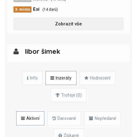
Esi
3. místo
(14 darů)
Zobrazit vše
libor šimek
Info
Inzeráty
Hodnocení
Trofeje (0)
Aktivní
Darované
Nepředané
Získané