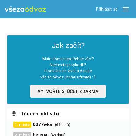
Přihlásit se
Zobra
Jak začít?
Máte doma nepotřebné věci?
Nechcete je vyhodit?
Prodlužte jim život a darujte
vše za odvoz jinému uživateli :-)
VYTVOŘTE SI ÚČET ZDARMA
Týdenní aktivita
0077ivka
1. místo
(66 darů)
helena
2. místo
(48 darů)