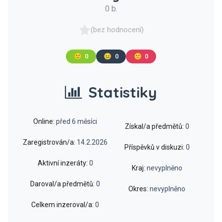
0 b.
(bez hodnocení)
🙂
0
😐
0
🙁
0
Statistiky
Online:
před 6 měsíci
Získal/a předmětů:
0
Zaregistrován/a:
14.2.2026
Příspěvků v diskuzi:
0
Aktivní inzeráty:
0
Kraj:
nevyplněno
Daroval/a předmětů:
0
Okres:
nevyplněno
Celkem inzeroval/a:
0