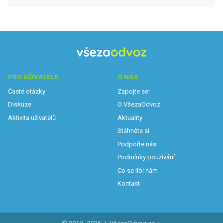
PRO UŽIVATELE
O NÁS
Časté otázky
Zapojte se!
Diskuze
O VšezaOdvoz
Aktivita uživatelů
Aktuality
Stáhněte si
Podpořte nás
Podmínky používání
Co se líbí nám
Kontakt