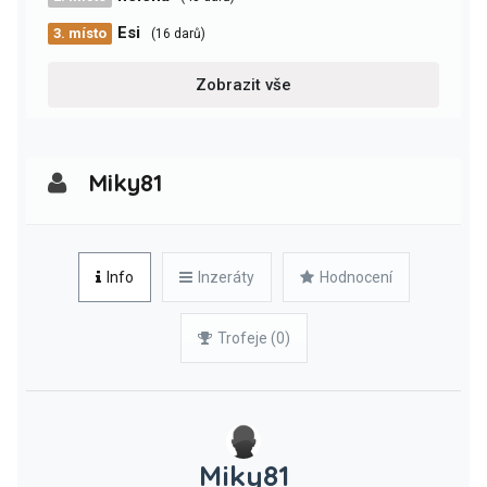
Esi
3. místo
(16 darů)
Zobrazit vše
Miky81
Info
Inzeráty
Hodnocení
Trofeje (0)
Miky81