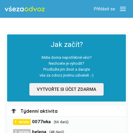
Přihlásit se
Zobra
Jak začít?
Máte doma nepotřebné věci?
Nechcete je vyhodit?
Prodlužte jim život a darujte
vše za odvoz jinému uživateli :-)
VYTVOŘTE SI ÚČET ZDARMA
Týdenní aktivita
0077ivka
1. místo
(66 darů)
helena
2. místo
(48 darů)