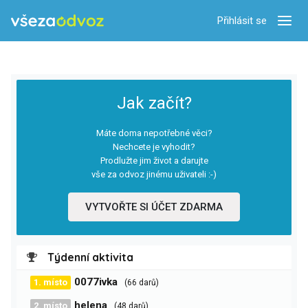
Přihlásit se
Zobra
Jak začít?
Máte doma nepotřebné věci?
Nechcete je vyhodit?
Prodlužte jim život a darujte
vše za odvoz jinému uživateli :-)
VYTVOŘTE SI ÚČET ZDARMA
Týdenní aktivita
0077ivka
1. místo
(66 darů)
helena
2. místo
(48 darů)