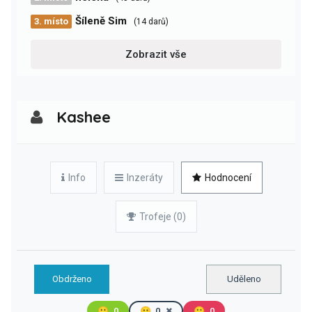
Šíleně Sim
3. místo
(14 darů)
Zobrazit vše
Kashee
Info
Inzeráty
Hodnocení
Trofeje (0)
Obdrženo
Uděleno
🙂
0
😐
0
🙁
0