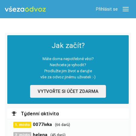
Přihlásit se
Zobra
Jak začít?
Máte doma nepotřebné věci?
Nechcete je vyhodit?
Prodlužte jim život a darujte
vše za odvoz jinému uživateli :-)
VYTVOŘTE SI ÚČET ZDARMA
Týdenní aktivita
0077ivka
1. místo
(66 darů)
helena
2. místo
(45 darů)