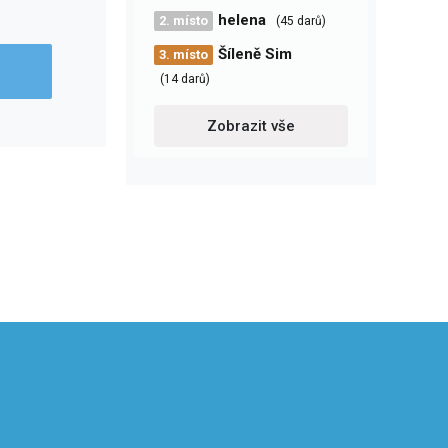
helena
2. místo
(45 darů)
Šíleně Sim
3. místo
(14 darů)
Zobrazit vše