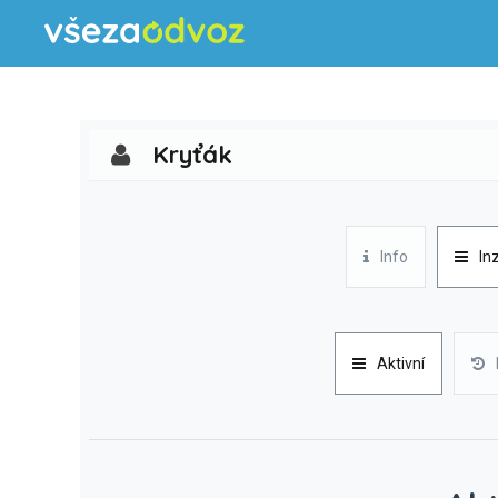
Kryťák
Info
In
Aktivní