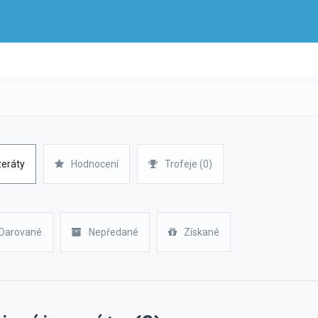
zeráty
Hodnocení
Trofeje (0)
Darované
Nepředané
Získané