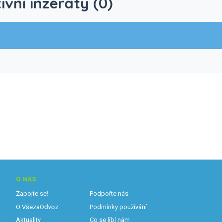
ivní inzeráty (0)
O NÁS
Zapojte se!
Podpořte nás
O VšezaOdvoz
Podmínky používání
Aktuality
Co se líbí nám