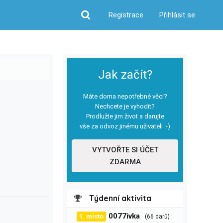
Registrace
Přihlásit se
Hledat
Jak začít?
Máte doma nepotřebné věci?
Nechcete je vyhodit?
Prodlužte jim život a darujte
vše za odvoz jinému uživateli :-)
VYTVOŘTE SI ÚČET
ZDARMA
Týdenní aktivita
0077ivka
1. místo
(66 darů)