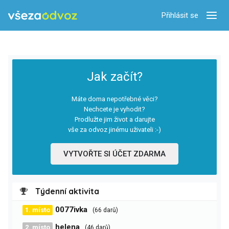
Přihlásit se
Zobra
Jak začít?
Máte doma nepotřebné věci?
Nechcete je vyhodit?
Prodlužte jim život a darujte
vše za odvoz jinému uživateli :-)
VYTVOŘTE SI ÚČET ZDARMA
Týdenní aktivita
0077ivka
1. místo
(66 darů)
helena
2. místo
(46 darů)