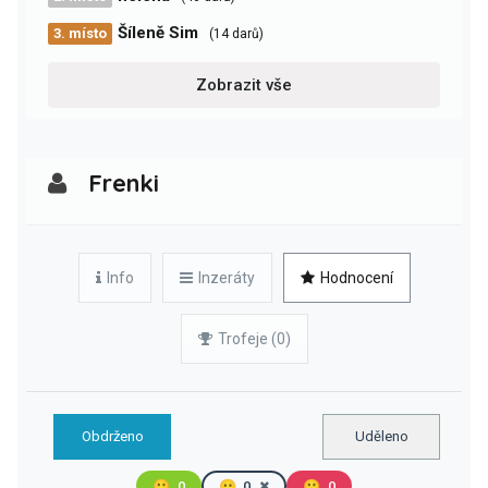
Šíleně Sim
3. místo
(14 darů)
Zobrazit vše
Frenki
Info
Inzeráty
Hodnocení
Trofeje (0)
Obdrženo
Uděleno
🙂
0
😐
0
🙁
0