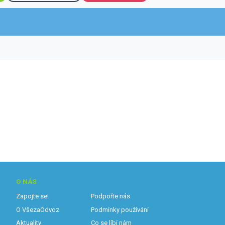
O NÁS
Zapojte se!
Podpořte nás
O VšezaOdvoz
Podmínky používání
Aktuality
Co se líbí nám