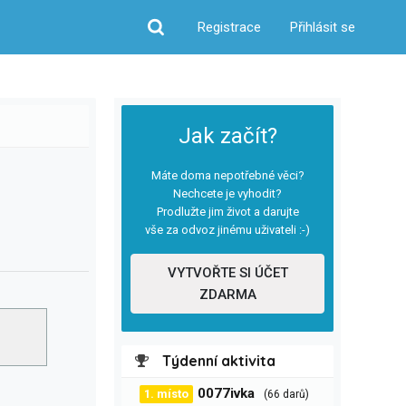
Registrace
Přihlásit se
Hledat
Jak začít?
Máte doma nepotřebné věci?
Nechcete je vyhodit?
Prodlužte jim život a darujte
vše za odvoz jinému uživateli :-)
VYTVOŘTE SI ÚČET
ZDARMA
Týdenní aktivita
0077ivka
1. místo
(66 darů)