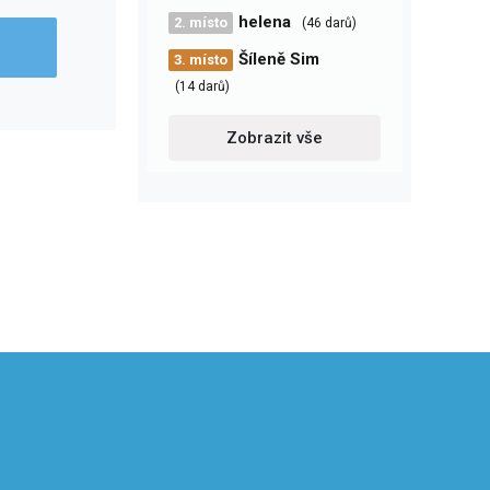
helena
2. místo
(46 darů)
Šíleně Sim
3. místo
(14 darů)
Zobrazit vše