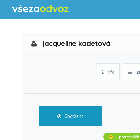
jacqueline kodetová
Info
In
Obdrženo
🙂
0
pozitivních