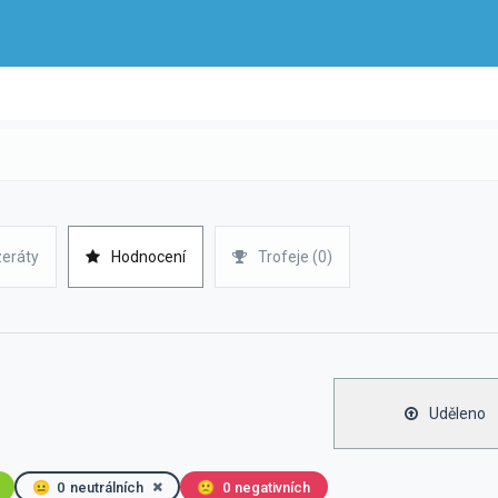
zeráty
Hodnocení
Trofeje (0)
Uděleno
😐
0
neutrálních
🙁
0
negativních