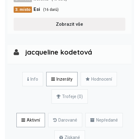
Esi
3. místo
(16 darů)
Zobrazit vše
jacqueline kodetová
Info
Inzeráty
Hodnocení
Trofeje (0)
Aktivní
Darované
Nepředané
Získané