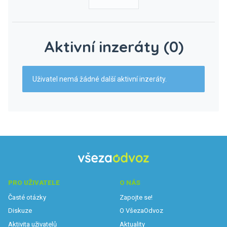
Aktivní inzeráty (0)
Uživatel nemá žádné další aktivní inzeráty.
PRO UŽIVATELE
O NÁS
Časté otázky
Zapojte se!
Diskuze
O VšezaOdvoz
Aktivita uživatelů
Aktuality