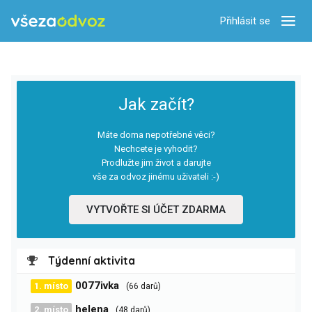
Přihlásit se
Zobra
Jak začít?
Máte doma nepotřebné věci?
Nechcete je vyhodit?
Prodlužte jim život a darujte
vše za odvoz jinému uživateli :-)
VYTVOŘTE SI ÚČET ZDARMA
Týdenní aktivita
0077ivka
1. místo
(66 darů)
helena
2. místo
(48 darů)