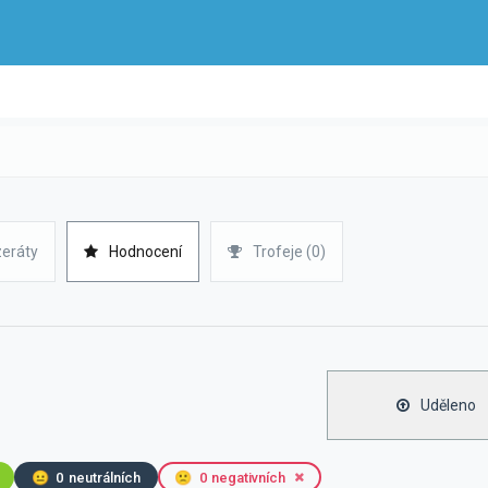
zeráty
Hodnocení
Trofeje (0)
Uděleno
😐
0
neutrálních
🙁
0
negativních