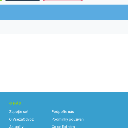
O NÁS
Zapojte se!
Podpořte nás
O VšezaOdvoz
Podmínky používání
Aktuality
Co se líbí nám