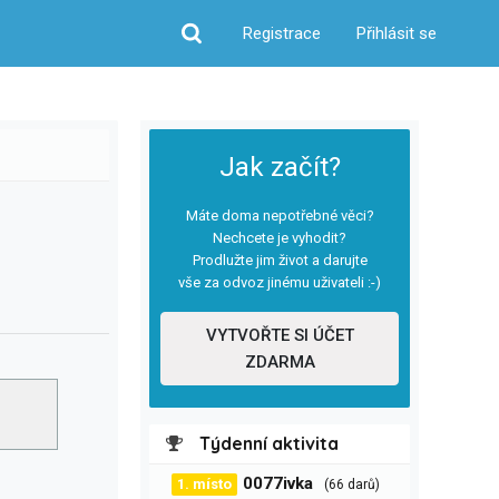
Registrace
Přihlásit se
Hledat
Jak začít?
Máte doma nepotřebné věci?
Nechcete je vyhodit?
Prodlužte jim život a darujte
vše za odvoz jinému uživateli :-)
VYTVOŘTE SI ÚČET
ZDARMA
Týdenní aktivita
0077ivka
1. místo
(66 darů)