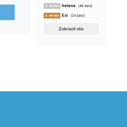
helena
2. místo
(48 darů)
Esi
3. místo
(24 darů)
Zobrazit vše