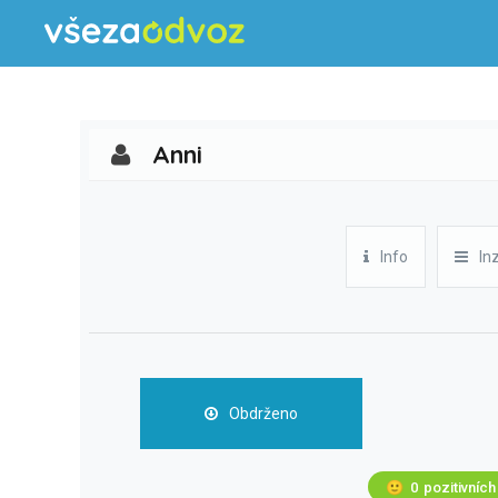
Anni
Info
In
Obdrženo
🙂
0
pozitivních