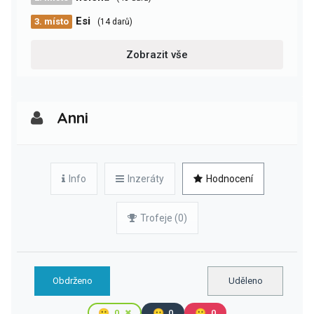
Esi
3. místo
(14 darů)
Zobrazit vše
Anni
Info
Inzeráty
Hodnocení
Trofeje (0)
Obdrženo
Uděleno
🙂
0
😐
0
🙁
0