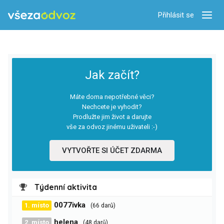
Přihlásit se
Zobra
Jak začít?
Máte doma nepotřebné věci?
Nechcete je vyhodit?
Prodlužte jim život a darujte
vše za odvoz jinému uživateli :-)
VYTVOŘTE SI ÚČET ZDARMA
Týdenní aktivita
0077ivka
1. místo
(66 darů)
helena
2. místo
(48 darů)