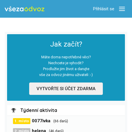
Přihlásit se
Zobra
Jak začít?
Máte doma nepotřebné věci?
Nechcete je vyhodit?
Prodlužte jim život a darujte
vše za odvoz jinému uživateli :-)
VYTVOŘTE SI ÚČET ZDARMA
Týdenní aktivita
0077ivka
1. místo
(66 darů)
helena
2. místo
(46 darů)