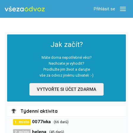
Přihlásit se
Zobra
Jak začít?
Máte doma nepotřebné věci?
Nechcete je vyhodit?
Prodlužte jim život a darujte
vše za odvoz jinému uživateli :-)
VYTVOŘTE SI ÚČET ZDARMA
Týdenní aktivita
0077ivka
1. místo
(66 darů)
helena
2. místo
(45 darů)