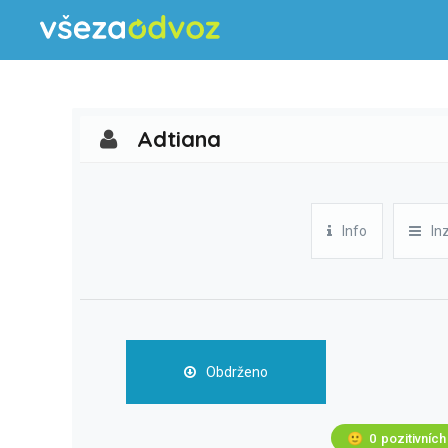
Adtiana
Info
In
Obdrženo
🙂
0
pozitivních