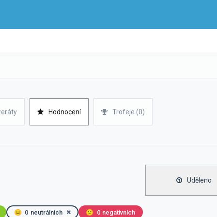
zeráty
Hodnocení
Trofeje (0)
Uděleno
😐
0
neutrálních
🙁
0
negativních