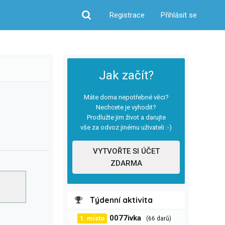
Registrace
Přihlásit se
Hledat
Jak začít?
Máte doma nepotřebné věci?
Nechcete je vyhodit?
Prodlužte jim život a darujte
vše za odvoz jinému uživateli :-)
VYTVOŘTE SI ÚČET
ZDARMA
Týdenní aktivita
0077ivka
1. místo
(66 darů)