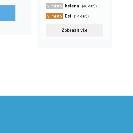
helena
2. místo
(46 darů)
Esi
3. místo
(14 darů)
Zobrazit vše