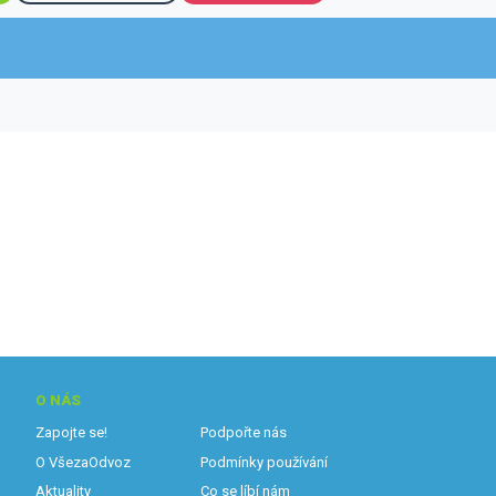
O NÁS
Zapojte se!
Podpořte nás
O VšezaOdvoz
Podmínky používání
Aktuality
Co se líbí nám