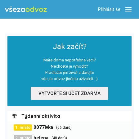
Přihlásit se
Zobra
Jak začít?
Máte doma nepotřebné věci?
Nechcete je vyhodit?
Prodlužte jim život a darujte
vše za odvoz jinému uživateli :-)
VYTVOŘTE SI ÚČET ZDARMA
Týdenní aktivita
0077ivka
1. místo
(66 darů)
helena
2. místo
(48 darů)