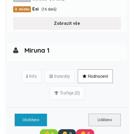
Esi
3. místo
(16 darů)
Zobrazit vše
Miruna 1
Info
Inzeráty
Hodnocení
Trofeje (0)
Obdrženo
Uděleno
🙂
0
😐
0
🙁
0