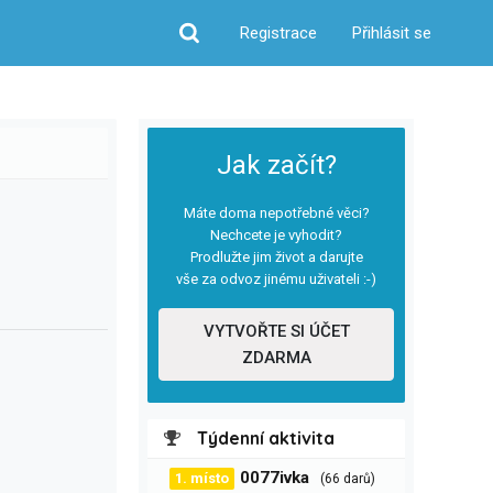
Registrace
Přihlásit se
Hledat
Jak začít?
Máte doma nepotřebné věci?
Nechcete je vyhodit?
Prodlužte jim život a darujte
vše za odvoz jinému uživateli :-)
VYTVOŘTE SI ÚČET
ZDARMA
Týdenní aktivita
0077ivka
1. místo
(66 darů)