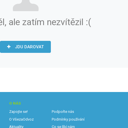
ěl, ale zatím nezvítězil :(
JDU DAROVAT
O NÁS
Zapojte se!
Podpořte nás
O VšezaOdvoz
Podmínky používání
Aktuality
Co se líbí nám