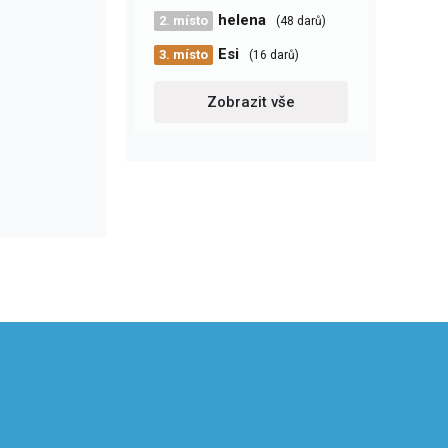
helena
2. místo
(48 darů)
Esi
3. místo
(16 darů)
Zobrazit vše