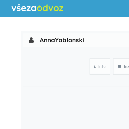
AnnaYablonski
Info
In