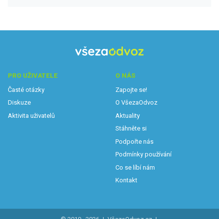
PRO UŽIVATELE
O NÁS
Časté otázky
Zapojte se!
Diskuze
O VšezaOdvoz
Aktivita uživatelů
Aktuality
Stáhněte si
Podpořte nás
Podmínky používání
Co se líbí nám
Kontakt