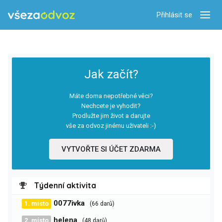
Přihlásit se
Zobra
Jak začít?
Máte doma nepotřebné věci?
Nechcete je vyhodit?
Prodlužte jim život a darujte
vše za odvoz jinému uživateli :-)
VYTVOŘTE SI ÚČET ZDARMA
Týdenní aktivita
0077ivka
1. místo
(66 darů)
helena
2. místo
(48 darů)