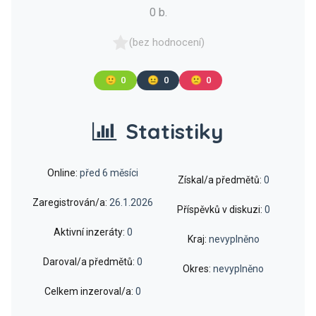
0 b.
(bez hodnocení)
🙂
0
😐
0
🙁
0
Statistiky
Online:
před 6 měsíci
Získal/a předmětů:
0
Zaregistrován/a:
26.1.2026
Příspěvků v diskuzi:
0
Aktivní inzeráty:
0
Kraj:
nevyplněno
Daroval/a předmětů:
0
Okres:
nevyplněno
Celkem inzeroval/a:
0